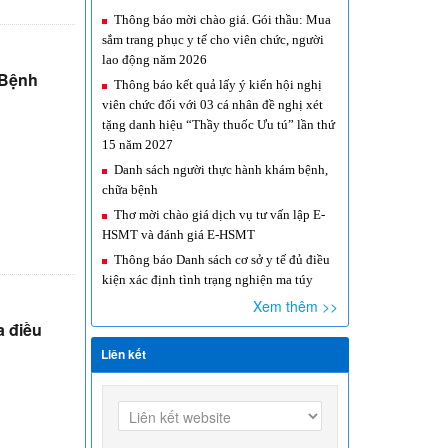
Thông báo mời chào giá. Gói thầu: Mua
sắm trang phục y tế cho viên chức, người
lao động năm 2026
i Bệnh
Thông báo kết quả lấy ý kiến hội nghị
viên chức đối với 03 cá nhân đề nghị xét
tặng danh hiệu “Thầy thuốc Ưu tú” lần thứ
15 năm 2027
Danh sách người thực hành khám bệnh,
chữa bệnh
Thơ mời chào giá dịch vụ tư vấn lập E-
HSMT và đánh giá E-HSMT
Thông báo Danh sách cơ sở y tế đủ điều
kiện xác định tình trạng nghiện ma túy
Xem thêm >>
a điều
Liên kết