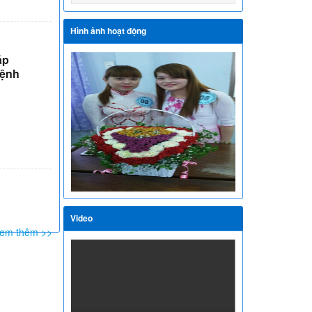
Hình ảnh hoạt động
áp
Bệnh
Video
em thêm >>