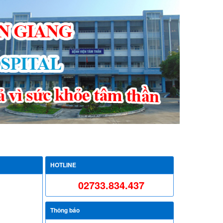
hòng điện tử
Liên hệ
Bộ pháp điển điện tử
HOTLINE
02733.834.437
Thông báo