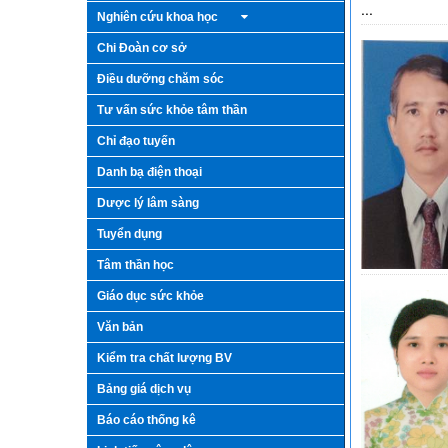
...
Nghiên cứu khoa học
Chi Đoàn cơ sở
Điều dưỡng chăm sóc
Tư vấn sức khỏe tâm thần
Chỉ đạo tuyến
Danh bạ điện thoại
Dược lý lâm sàng
Tuyển dụng
Tâm thần học
Giáo dục sức khỏe
Văn bản
Kiểm tra chất lượng BV
Bảng giá dịch vụ
Báo cáo thống kê