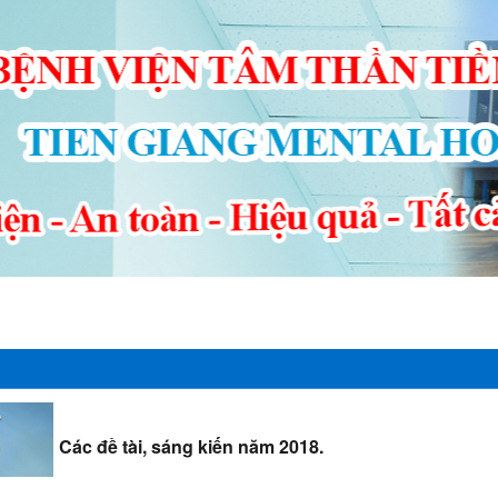
ng - Sự kiện
Thông tin cần biết
Đấu thầu - mua sắm công
Văn p
Các đề tài, sáng kiến năm 2018.