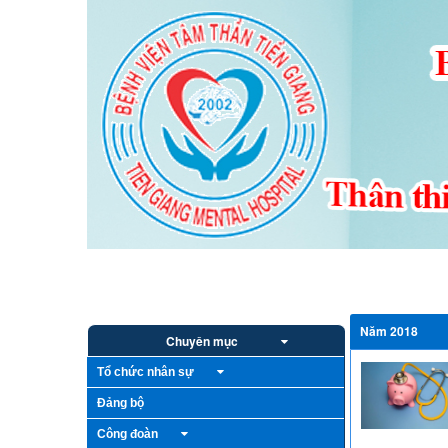
Truy cập nội dung luôn
Trang chủ
Giới thiệu
Bếp ăn từ thiện
Hoạt độ
Năm 2018
Chuyên mục
Tổ chức nhân sự
Đảng bộ
Công đoàn