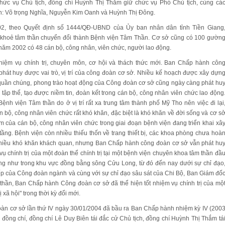
hức vụ Chủ tịch, đồng chí Huỳnh Thị Thắm giữ chức vụ Phó Chủ tịch, cùng cá
ên: Võ trọng Nghĩa, Nguyễn Kim Oanh và Huỳnh Thị Đông.
02, theo Quyết định số 1444/QĐ-UBND của Ủy ban nhân dân tỉnh Tiền Giang
khoẻ tâm thần chuyển đổi thành Bệnh viện Tâm Thần. Cơ sở cũng có 100 gườn
năm 2002 có 48 cán bộ, công nhân, viên chức, người lao động.
iệm vụ chính trị, chuyên môn, cơ hội và thách thức mới. Ban Chấp hành côn
hát huy được vai trò, vị trí của công đoàn cơ sở. Nhiều kế hoạch được xây dựn
t quần chúng, phong trào hoạt động của Công đoàn cơ sở cũng ngày càng phát hu
ập thể, tạo được niềm tin, đoàn kết trong cán bộ, công nhân viên chức lao động
Bệnh viện Tâm thần do ở vị trí rất xa trung tâm thành phố Mỹ Tho nên việc đi lại
n bộ, công nhân viên chức rất khó khăn, đặc biệt là khó khăn về đời sống và cơ s
làm của cán bộ, công nhân viên chức trong giai đoạn bệnh viện đang triển khai xâ
ầng. Bệnh viện còn nhiều thiếu thốn về trang thiết bị, các khoa phòng chưa hoà
nhiều khó khăn khách quan, nhưng Ban Chấp hành công đoàn cơ sở vẫn phát hu
vụ chính trị của một đoàn thể chính trị tại một bệnh viện chuyên khoa tâm thần đầ
cũng như trong khu vực đồng bằng sông Cửu Long, từ đó đến nay dưới sự chỉ đạo
iếp của Công đoàn ngành và cùng với sự chỉ đạo sâu sát của Chi Bộ, Ban Giám đố
thần, Ban Chấp hành Công đoàn cơ sở đã thể hiện tốt nhiệm vụ chính trị của mộ
ị xã hội" trong thời kỳ đổi mới.
oàn cơ sở lần thứ IV ngày 30/01/2004 đã bầu ra Ban Chấp hành nhiệm kỳ IV (200
đồng chí, đồng chí Lê Duy Biên tái đắc cử Chủ tịch, đồng chí Huỳnh Thị Thắm tá