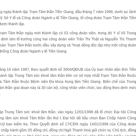
 ngày thành lập Trạm Tâm thần Tiền Giang, đầu tháng 7 năm 1996, dưới sự lãn
ỷ Sở Y tế và Công đoàn Ngành y tế Tiền Giang, tổ công đoàn Trạm Tâm thần Tiề
được thành lập.
rạm Tâm thần ngày mới thành lập có 03 công đoàn viên, trong đó Y sĩ Võ Trọn
 định làm tổ trưởng cùng hai công đoàn viên Trần Thị Thật và Nguyễn Thị Than
đoàn Trạm Tâm thần bước đầu xây dựng và "hoạt động độc lập như một công đoà
 thống Công đoàn Ngành y tế Tiền Giang.
áng 10 năm 1997, theo quyết định số 3004/QĐUB của Ủy ban nhân dân tỉnh Tiề
thành lập Trung Tâm sức khoẻ tâm thần trên cơ sở hợp nhất Trạm Tâm thần thuộ
a Tâm thần thuộc Bệnh viện Đa khoa trung tâm Tiền Giang. Biên chế của Trun
m thần giai đoạn này là 30 cán bộ, công nhân viên chức, lao động theo định mứ
.
lập Trung Tâm sức khoẻ tâm thần, vào ngày 12/01/1998 đã tổ chức Đại hội Côn
ng tâm sức khoẻ Tâm thần lần thứ I, Đại hội đã bầu chọn Ban Chấp hành Côn
 Uỷ ban kiểm tra. Theo Quyết định số 17/CĐN ngày 14/01/1998 của Công đoà
n chấp hành gồm 05 đồng chí, đồng chí Ngô Thanh Hoà giữ chức vụ Chủ tịch, đồn