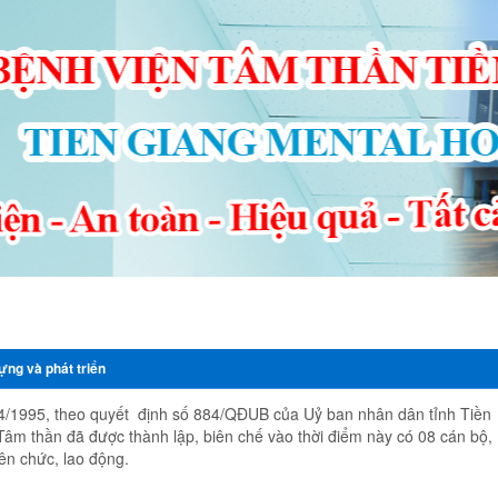
ng - Sự kiện
Thông tin cần biết
Đấu thầu - mua sắm công
Văn p
ựng và phát triển
4/1995, theo quyết định số 884/QĐUB của Uỷ ban nhân dân tỉnh Tiền
âm thần đã được thành lập, biên chế vào thời điểm này có 08 cán bộ,
ên chức, lao động.