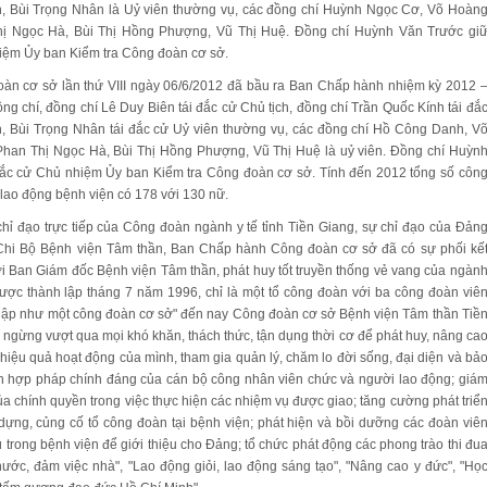
h, Bùi Trọng Nhân là Uỷ viên thường vụ, các đồng chí Huỳnh Ngọc Cơ, Võ Hoàn
hị Ngọc Hà, Bùi Thị Hồng Phượng, Vũ Thị Huệ. Đồng chí Huỳnh Văn Trước gi
iệm Ủy ban Kiểm tra Công đoàn cơ sở.
oàn cơ sở lần thứ VIII ngày 06/6/2012 đã bầu ra Ban Chấp hành nhiệm kỳ 2012 
g chí, đồng chí Lê Duy Biên tái đắc cử Chủ tịch, đồng chí Trần Quốc Kính tái đắ
h, Bùi Trọng Nhân tái đắc cử Uỷ viên thường vụ, các đồng chí Hồ Công Danh, V
han Thị Ngọc Hà, Bùi Thị Hồng Phượng, Vũ Thị Huệ là uỷ viên. Đồng chí Huỳn
đắc cử Chủ nhiệm Ủy ban Kiểm tra Công đoàn cơ sở. Tính đến 2012 tổng số côn
lao động bệnh viện có 178 với 130 nữ.
hỉ đạo trực tiếp của Công đoàn ngành y tế tỉnh Tiền Giang, sự chỉ đạo của Đản
Chi Bộ Bệnh viện Tâm thần, Ban Chấp hành Công đoàn cơ sở đã có sự phối kế
i Ban Giám đốc Bệnh viện Tâm thần, phát huy tốt truyền thống vẻ vang của ngàn
 được thành lập tháng 7 năm 1996, chỉ là một tổ công đoàn với ba công đoàn viê
 lập như một công đoàn cơ sở" đến nay Công đoàn cơ sở Bệnh viện Tâm thần Tiề
ngừng vượt qua mọi khó khăn, thách thức, tận dụng thời cơ để phát huy, nâng ca
à hiệu quả hoạt động của mình, tham gia quản lý, chăm lo đời sống, đại diện và bả
ích hợp pháp chính đáng của cán bộ công nhân viên chức và người lao động; giá
ủa chính quyền trong việc thực hiện các nhiệm vụ được giao; tăng cường phát triể
dựng, củng cố tổ công đoàn tại bệnh viện; phát hiện và bồi dưỡng các đoàn viê
 trong bệnh viện để giới thiệu cho Đảng; tổ chức phát động các phong trào thi đu
nước, đảm việc nhà", "Lao động giỏi, lao động sáng tạo", "Nâng cao y đức", "Họ