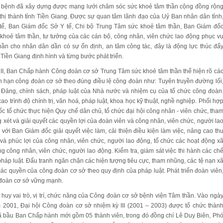
 bệnh đã xây dựng được mạng lưới chăm sóc sức khoẻ tâm thần cộng đồng rộn
thị thành tỉnh Tiền Giang. Được sự quan tâm lãnh đạo của Uỷ Ban nhân dân tỉnh
ế, Ban Giám đốc Sở Y tế, Chi bộ Trung Tâm sức khoẻ tâm thần, Ban Giám đố
khoẻ tâm thần, tư tưởng của các cán bộ, công nhân, viên chức lao động phục v
hần cho nhân dân dần có sự ổn định, an tâm công tác, đây là động lực thúc đẩ
Tiền Giang định hình và từng bước phát triển.
 II, Ban Chấp hành Công đoàn cơ sở Trung Tâm sức khoẻ tâm thần thể hiện rõ cá
n hạn công đoàn cơ sở theo đúng điều lệ công đoàn như: Tuyên truyền đường lối
 Đảng, chính sách, pháp luật của Nhà nước và nhiệm cụ của tổ chức công đoàn
ao trình độ chính trị, văn hoá, pháp luật, khoa học kỹ thuật, nghề nghiệp. Phối hợ
c tổ chức thực hiện Quy chế dân chủ, tổ chức đại hội công nhân - viên chức, tha
g xét và giải quyết các quyền lợi của đoàn viên và công nhân, viên chức, người la
với Ban Giám đốc giải quyết việc làm, cải thiện điều kiện làm việc, nâng cao th
và phúc lợi của công nhân, viên chức, người lao động, tổ chức các hoạt động x
rong công nhân, viên chức, người lao động. Kiểm tra, giám sát việc thi hành các ch
pháp luật. Đấu tranh ngăn chặn các hiện tượng tiêu cực, tham nhũng, các tệ nạn x
các quyền của công đoàn cơ sở theo quy định của pháp luật. Phát triển đoàn viên
đoàn cơ sở vững mạnh.
t huy vai trò, vị trí, chức năng của Công đoàn cơ sở bệnh viện Tâm thần. Vào ngà
 2001, Đại hội Công đoàn cơ sở nhiệm kỳ III (2001 – 2003) được tổ chức thàn
đã bầu Ban Chấp hành mới gồm 05 thành viên, trong đó đồng chí Lê Duy Biên, Ph