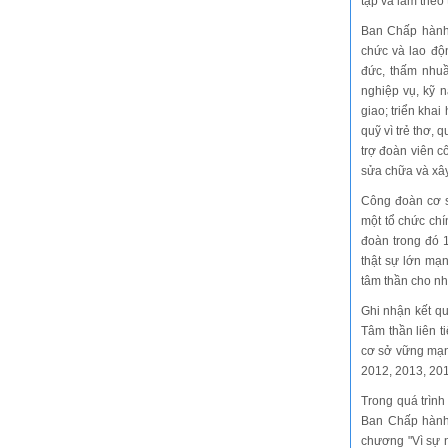
tập và làm theo
Ban Chấp hành 
chức và lao độ
đức, thấm nhuầ
nghiệp vụ, kỹ 
giao; triển kha
quỹ vì trẻ thơ, 
trợ đoàn viên c
sửa chữa và xây
Công đoàn cơ s
một tổ chức chí
đoàn trong đó 
thật sự lớn mạ
tâm thần cho nh
Ghi nhận kết q
Tâm thần liên 
cơ sở vững mạn
2012, 2013, 20
Trong quá trình
Ban Chấp hành
chương "Vì sự 