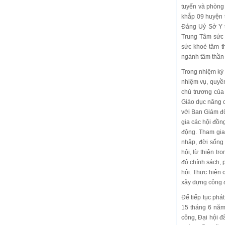
tuyến và phòng
khắp 09 huyện 
Đảng Uỷ Sở Y t
Trung Tâm sức 
sức khoẻ tâm t
ngành tâm thần 
Trong nhiệm kỳ
nhiệm vụ, quyề
chủ trương của
Giáo dục nâng c
với Ban Giám đố
gia các hội đồn
động. Tham gia 
nhập, đời sống 
hội, từ thiện t
độ chính sách, 
hội. Thực hiện 
xây dựng công 
Để tiếp tục phá
15 tháng 6 năm
công, Đại hội 