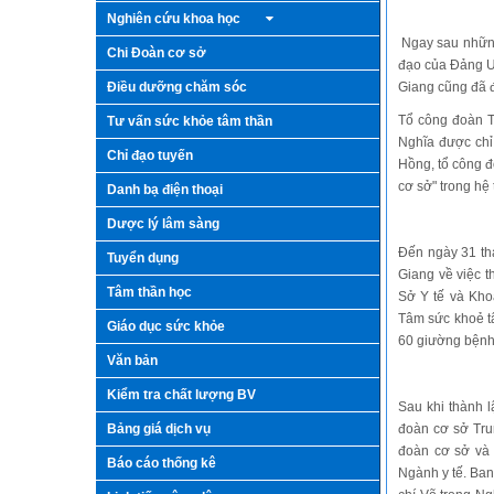
Nghiên cứu khoa học
Ngay sau những
Chi Đoàn cơ sở
đạo của Đảng U
Điều dưỡng chăm sóc
Giang cũng đã 
Tổ công đoàn T
Tư vấn sức khỏe tâm thần
Nghĩa được chỉ
Chỉ đạo tuyến
Hồng, tổ công 
cơ sở" trong hệ
Danh bạ điện thoại
Dược lý lâm sàng
Đến ngày 31 th
Tuyển dụng
Giang về việc 
Tâm thần học
Sở Y tế và Kho
Tâm sức khoẻ tâ
Giáo dục sức khỏe
60 giường bệnh
Văn bản
Kiểm tra chất lượng BV
Sau khi thành 
Bảng giá dịch vụ
đoàn cơ sở Tru
đoàn cơ sở và
Báo cáo thống kê
Ngành y tế. Ba