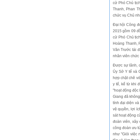
cử Phó Chủ tịc
Thanh, Phan T
chức vụ Chủ nh
Đại hội Công đ
2015 gồm 09 đồn
cử Phó Chủ tịc
Hoàng Thanh, P
Văn Trước tái 
nhân viên chức 
Được sự lãnh, c
Ủy Sở Y tế và 
hợp chặt chẽ vớ
y tế, kể từ khi
"hoạt động độc
Giang đã không 
tính đại diện v
vệ quyền, lợi 
sát hoạt động c
đoàn viên, xây 
công đoàn ưu tú
như "Giỏi việc 