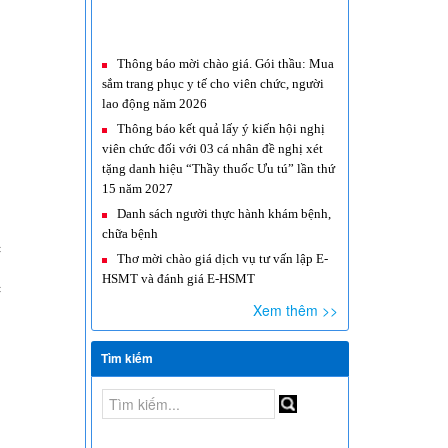
Thông báo mời chào giá. Gói thầu: Mua
h
sắm trang phục y tế cho viên chức, người
n
lao động năm 2026
Thông báo kết quả lấy ý kiến hội nghị
g
viên chức đối với 03 cá nhân đề nghị xét
h
tặng danh hiệu “Thầy thuốc Ưu tú” lần thứ
n
15 năm 2027
Danh sách người thực hành khám bệnh,
chữa bệnh
Thơ mời chào giá dịch vụ tư vấn lập E-
n
HSMT và đánh giá E-HSMT
c
Thông báo Danh sách cơ sở y tế đủ điều
g
kiện xác định tình trạng nghiện ma túy
c
Xem thêm >>
Tìm kiếm
g
g
n
g