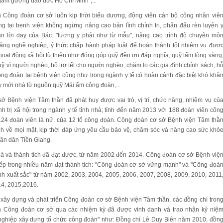
 tấm gương đạo đức Hồ Chí Minh",...
Công đoàn cơ sở luôn kịp thời biểu dương, động viên cán bộ công nhân viê
ng tại bẹnh viện không ngừng nâng cao bản lĩnh chính trị, phấn đấu rèn luyện 
n lời dạy của Bác: "lương y phải như từ mẫu", nâng cao trình độ chuyên mô
năng nghề nghiệp, ý thức chấp hành pháp luật để hoàn thành tốt nhiệm vụ đượ
i hoạt động xã hội từ thiện như đóng góp quỹ đền ơn đáp nghĩa, quỹ tấm lòng vàng
quỹ vì người nghèo, hổ trợ tết cho người nghèo, chăm lo các gia đình chính sách, h
ông đoàn tại bệnh viện cũng như trong ngành y tế có hoàn cảnh đặc biệt khó khă
 mới nhà từ nguồn quỹ Mái ấm công đoàn,...
ở Bệnh viện Tâm thần đã phát huy được vai trò, vị trí, chức năng, nhiệm vụ củ
nh trị xã hội trong ngành y tế tỉnh nhà; tính đến năm 2013 với 188 đoàn viên côn
124 đoàn viên là nữ, của 12 tổ công đoàn. Công đoàn cơ sở Bệnh viện Tâm thầ
nh về mọi mặt, kịp thời đáp ứng yêu cầu bảo vệ, chăm sóc và nâng cao sức khỏ
ân dân Tiền Giang.
uả và thành tích đã đạt được, từ năm 2002 đến 2014. Công đoàn cơ sở Bệnh việ
tiếp trong nhiều năm đạt thành tích: "Công đoàn cơ sở vững mạnh" và "Công đoà
h xuất sắc" từ năm 2002, 2003, 2004, 2005, 2006, 2007, 2008, 2009, 2010, 2011
14, 2015,2016.
 xây dựng và phát triển Công đoàn cơ sở Bệnh viện Tâm thần, các đồng chí tron
 Công đoàn cơ sở qua các nhiệm kỳ đã được vinh danh và trao nhận kỷ niệ
nghiệp xây dựng tổ chức công đoàn" như: Đồng chí Lê Duy Biên năm 2010, đồn