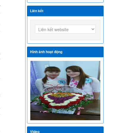
h
ự
Liên kết
à
i
o
,
Hình ảnh hoạt động
c
ơ
n
g
à
c
ụ
,
,
g
9
o
Video