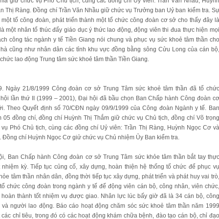
ghĩa giữ chức vụ Phó Chủ tịch, cùng các đồng chí Uỷ viên: Trần Văn Nhầu, Huỳn
ần Thị Ràng. Đồng chí Trần Văn Nhầu giữ chức vụ Trưởng ban Uỷ ban kiểm tra. S
 một tổ công đoàn, phát triển thành một tổ chức công đoàn cơ sở cho thấy đây l
là một nhân tổ thúc đẩy giáo dục ý thức lao động, động viên thi đua thực hiện mọ
ạch công tác ngành y tế Tiền Giang nói chung và phục vụ sức khoẻ tâm thần ch
nhà cũng như nhân dân các tỉnh khu vực đồng bằng sông Cửu Long của cán bộ
chức lao động Trung tâm sức khoẻ tâm thần Tiền Giang.
. Ngày 21/8/1999 Công đoàn cơ sở Trung Tâm sức khoẻ tâm thần đã tổ chứ
 hội lần thứ II (1999 – 2001), Đại hội đã bầu chọn Ban Chấp hành Công đoàn c
i. Theo Quyết định số 70/CĐN ngày 09/9/1999 của Công đoàn Ngành y tế. Ba
05 đồng chí, đồng chí Huỳnh Thị Thắm giữ chức vụ Chủ tịch, đồng chí Võ trọn
 vụ Phó Chủ tịch, cùng các đồng chí Uỷ viên: Trần Thị Ràng, Huỳnh Ngọc Cơ v
. Đồng chí Huỳnh Ngọc Cơ giử chức vụ Chủ nhiệm Ủy Ban kiểm tra.
ội, Ban Chấp hành Công đoàn cơ sở Trung Tâm sức khỏe tâm thần bắt tay thự
t nhiệm kỳ. Tiếp tục củng cố, xây dựng, hoàn thiện hệ thống tổ chức để phục v
ỏe tâm thần nhân dân, đồng thời tiếp tục xây dựng, phát triển và phát huy vai trò
tổ chức công đoàn trong ngành y tế để động viên cán bộ, công nhân, viên chức
 hoàn thành tốt nhiệm vụ được giao. Nhân lực lúc bấy giờ đã là 34 cán bộ, côn
 và người lao động. Báo cáo hoạt động chăm sóc sức khoẻ tâm thần năm 199
 các chỉ tiêu, trong đó có các hoạt động khám chữa bệnh, đào tạo cán bộ, chỉ đạ