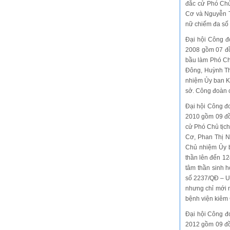
đắc cử Phó Chủ
Cơ và Nguyễn T
nữ chiếm đa số 
Đại hội Công đ
2008 gồm 07 đồ
bầu làm Phó Ch
Đông, Huỳnh Th
nhiệm Ủy ban K
sở. Công đoàn 
Đại hội Công đ
2010 gồm 09 đồn
cử Phó Chủ tịch
Cơ, Phan Thị N
Chủ nhiệm Ủy 
thần lên đến 12
tâm thần sinh h
số 2237/QĐ – UB
nhưng chỉ mới n
bệnh viện kiêm
Đại hội Công đ
2012 gồm 09 đồn