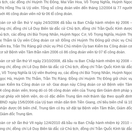
 tịch, các đồng chí Huỳnh Thị Đông, Mai Văn Hoa, Võ Trọng Nghĩa, Huỳnh Ngọ
hị Hồng Thu là Uỷ viên. Tổng số công đoàn viên đến tháng 12/2004 là 77 ngườ
với 46 công đoàn viên nữ từ 06 tổ công đoàn.
oàn cơ sở lần thứ V ngày 24/3/2006 đã bầu ra Ban Chấp hành nhiệm kỳ 2006 
ng chí, đồng chí Lê Duy Biên tái đắc cử Chủ tịch, đồng chí Trần Quốc Kính đượ
ủ tịch, các đồng chí Bùi Trọng Nhân, Huỳnh Ngọc Cơ, Võ Trọng Nghĩa, Huỳnh Th
ị Thắm là Ủy viên Công đoàn cơ sở. Đồng chí Huỳnh Thị Đông giữ chức vụ Ch
iểm tra, Trần Thị Ràng giữ chức vụ Phó Chủ nhiệm Ủy ban Kiểm tra Công đoàn c
cơ sở Bệnh viện Tâm thần năm 2006 có 86 công đoàn viên từ 07 tổ công đoàn.
oàn cơ sở lần thứ VI ngày 23/10/2008, đã bầu ra Ban Chấp hành nhiệm kỳ 2008 
g chí, đồng chí Lê Duy Biên tái đắc cử Chủ tịch, đồng chí Trần Quốc Kính tái đắ
, Võ Trọng Nghĩa là Uỷ viên thường vụ, các đồng chí Bùi Trọng Nhân, Huỳnh Ngọ
gọc Hà, Huỳnh Thị Thắm, Trần Thị Ràng. Đồng chí Huỳnh Thị Đông giữ chức v
ban Kiểm tra Công đoàn cơ sở. Giai đoạn này Công đoàn cơ sở Bệnh viện Tâ
4 công đoàn viên, trong đó có 06 công đoàn viên của Trung tâm Giám định pháp 
oạt ghép với bệnh viện, do có đặc điểm Trung tâm mới thành lập theo quyết địn
ND ngày 15/6/2006 của Uỷ ban nhân dân tỉnh Tiền Giang, chỉ tiêu biên chế là 1
hận được 06 biên chế, Trung tâm có trụ sở đặt tại Bệnh viện Tâm thần, Giám đố
 Giám đốc Trung tâm.
oàn cơ sở lần thứ VII ngày 12/4/2010 đã bầu ra Ban Chấp hành nhiệm kỳ 2010 
g chí, đồng chí Lê Duy Biên tái đắc cử Chủ tịch, đồng chí Trần Quốc Kính tái đắ