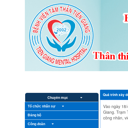
Truy cập nội dung luôn
Trang chủ
Giới thiệu
Bếp ăn từ thiện
Hoạt độ
Quá trình xây d
Chuyên mục
Vào ngày 18/
Tổ chức nhân sự
Giang. Trạm T
Đảng bộ
công nhân, vi
Công đoàn