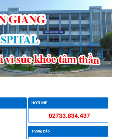
hòng điện tử
Liên hệ
Bộ pháp điển điện tử
HOTLINE
02733.834.437
Thông báo