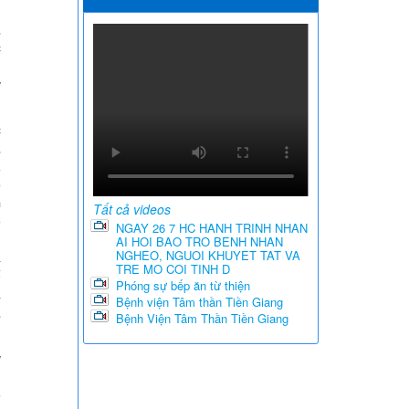
g
,
c
ụ
y
c
,
.
p
m
Tất cả videos
o
NGAY 26 7 HC HANH TRINH NHAN
AI HOI BAO TRO BENH NHAN
u
NGHEO, NGUOI KHUYET TAT VA
ã
TRE MO COI TINH D
ế
Phóng sự bếp ăn từ thiện
ã
Bệnh viện Tâm thần Tiền Giang
,
Bệnh Viện Tâm Thần Tiền Giang
y
h
ó