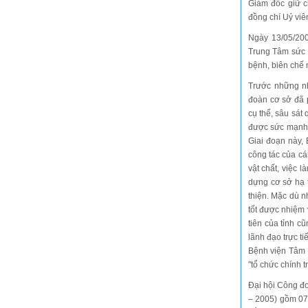
Giám đốc giữ c
đồng chí Uỷ vi
Ngày 13/05/20
Trung Tâm sức 
bệnh, biên chế 
Trước những nh
đoàn cơ sở đã p
cụ thể, sâu sá
được sức mạnh t
Giai đoạn này, 
công tác của cá
vật chất, việc 
dựng cơ sở hạ t
thiện. Mặc dù 
tốt được nhiệm 
tiên của tỉnh 
lãnh đạo trực t
Bệnh viện Tâm 
"tổ chức chính tr
Đại hội Công đ
– 2005) gồm 07 