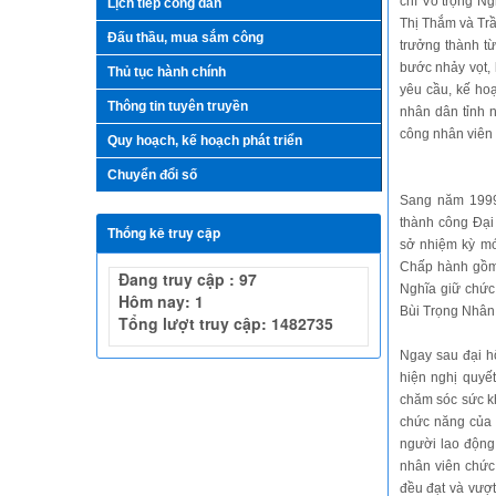
chí Võ trọng N
Lịch tiếp công dân
Thị Thắm và Tr
Đấu thầu, mua sắm công
trưởng thành từ
bước nhảy vọt, 
Thủ tục hành chính
yêu cầu, kế ho
Thông tin tuyên truyền
nhân dân tỉnh 
công nhân viên 
Quy hoạch, kế hoạch phát triển
Chuyển đổi số
Sang năm 1999
thành công Đại
Thống kê truy cập
sở nhiệm kỳ mớ
Chấp hành gồm 
Đang truy cập : 97
Nghĩa giữ chức
Hôm nay: 1
Bùi Trọng Nhân
Tổng lượt truy cập: 1482735
Ngay sau đại h
hiện nghị quyế
chăm sóc sức kh
chức năng của 
người lao động
nhân viên chức
đều đạt và vượt