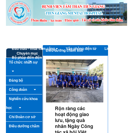
Truy cập nội dung luôn
Trang chủ
Giới thiệu
Bếp ăn từ thiện
Hoạt động - Sự kiện
Thông tin cần biết
Đấu thầu - mua sắm công
Văn phòng điện tử
Liên hệ
Điều dưỡng chăm sóc
Chuyên mục
Bộ pháp điển điện tử
Tổ chức nhân sự
Đảng bộ
Công đoàn
Nghiên cứu khoa
Rộn ràng các
học
hoạt động giao
Chi Đoàn cơ sở
lưu, tặng quà
nhân Ngày Công
Điều dưỡng chăm
tác xã hội Việt