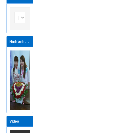
sách cơ sở y
tế đủ điều
kiện xác
định tình
trạng
nghiện ma
túy
Hình ảnh hoạt động
Video