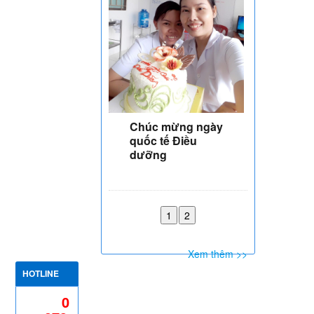
Chúc mừng ngày
quốc tế Điều
dưỡng
Xem thêm >>
HOTLINE
0