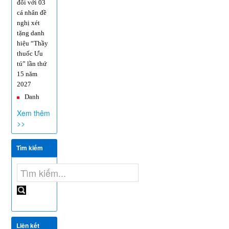
cá nhân đề
nghị xét
tặng danh
hiệu “Thầy
thuốc Ưu
tú” lần thứ
15 năm
2027
Danh
sách người
thực hành
Xem thêm
khám bệnh,
>>
chữa bệnh
Thơ mời
Tìm kiếm
chào giá
dịch vụ tư
vấn lập E-
HSMT và
đánh giá E-
HSMT
Thông
Liên kết
báo Danh