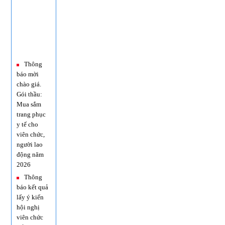
Thông
báo mời
chào giá.
Gói thầu:
Mua sắm
trang phục
y tế cho
viên chức,
người lao
động năm
2026
Thông
báo kết quả
lấy ý kiến
hội nghị
viên chức
đối với 03