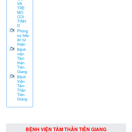
VA
TRE
MO
COI
TINH
D
Phóng
sự bếp
ăn từ
thiện
Bệnh
viện
Tâm
thần
Tiền
Giang
Bệnh
Viện
Tâm
Thần
Tiền
Giang
BỆNH VIỆN TÂM THẦN TIỀN GIANG