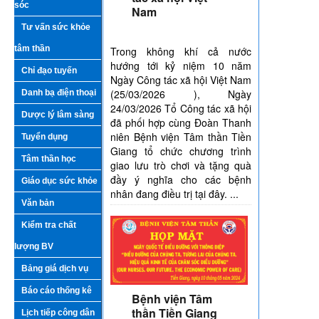
sóc
Nam
Tư vấn sức khỏe
tâm thần
​Trong không khí cả nước
hướng tới kỷ niệm 10 năm
Chỉ đạo tuyến
Ngày Công tác xã hội Việt Nam
(25/03/2026 ), Ngày
Danh bạ điện thoại
24/03/2026 Tổ Công tác xã hội
Dược lý lâm sàng
đã phối hợp cùng Đoàn Thanh
niên Bệnh viện Tâm thần Tiền
Tuyển dụng
Giang tổ chức chương trình
Tâm thần học
giao lưu trò chơi và tặng quà
đầy ý nghĩa cho các bệnh
Giáo dục sức khỏe
nhân đang điều trị tại đây. ...
Văn bản
Kiểm tra chất
lượng BV
Bảng giá dịch vụ
Báo cáo thống kê
Bệnh viện Tâm
thần Tiền Giang
Lịch tiếp công dân