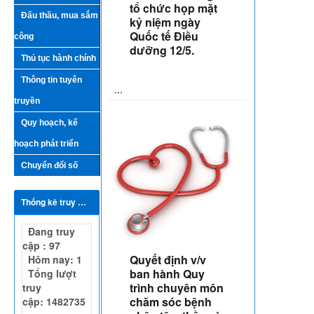
tổ chức họp mặt
Đấu thầu, mua sắm
kỷ niệm ngày
Quốc tế Điều
công
dưỡng 12/5.
Thủ tục hành chính
Thông tin tuyên
​ ...
truyền
Quy hoạch, kế
hoạch phát triển
Chuyển đổi số
Thống kê truy cập
Đang truy
cập : 97
Quyết định v/v
Hôm nay: 1
ban hành Quy
Tổng lượt
trình chuyên môn
truy
chăm sóc bệnh
cập: 1482735