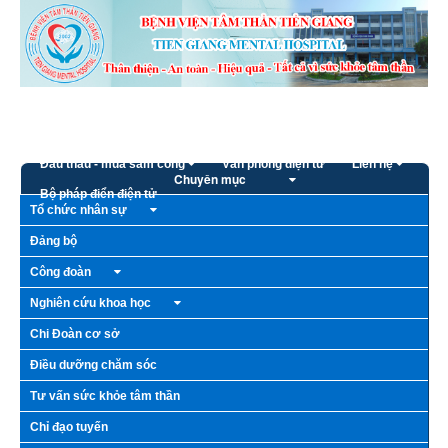
Truy cập nội dung luôn
Trang chủ
Giới thiệu
Bếp ăn từ thiện
Hoạt động - Sự kiện
Thông tin cần biết
Đấu thầu - mua sắm công
Văn phòng điện tử
Liên hệ
Chuyên mục
Bộ pháp điển điện tử
Tổ chức nhân sự
Đảng bộ
Công đoàn
Nghiên cứu khoa học
Chi Đoàn cơ sở
Điều dưỡng chăm sóc
Tư vấn sức khỏe tâm thần
Chỉ đạo tuyến