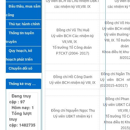
Uỷ viên BCH và Chủ nhiệm UBKT
Uỷ viên
Đấu thầu, mua sắm
các nhiệm kỳ VII,VIII. IX
các nhiệm kỳ VI
công
Đồng chí Võ Ho
Thủ tục hành chính
Uỷ viên BCH nhi
Đồng chí Vũ Thị Huệ
Thông tin tuyên
Uỷ viên thường 
Uỷ viên BCH Các nhiệm kỳ
VIII, IX. Tổ trư
truyền
VII,VIII, IX
đoàn
Tổ trưởng Tổ Công đoàn
Quy hoạch, kế
Khoa điều trị khu
P.TCKT (2004- 2017)
8/201
hoạch phát triển
Chuyển đổi số
Đồng chí Ngần Th
Đồng chí Hồ Công Danh
Uỷ viên BCH nh
Uỷ viên BCH nhiệm kỳ VIII, IX
Thống kê truy cập
(01/2015-4/2017)
Đang truy
Đồng chí Phan
cập : 97
Uỷ viên UBKT Cá
Hôm nay: 1
Đồng chí Nguyễn Ngọc Thu
VII,VIII,
Tổng lượt
Uỷ viên UBKT nhiệm kỳ I
Tổ trưởng Tổ 
truy
Khoa điều trị Kh
cập: 1482735
2015)