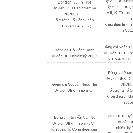
Uỷ viên BCH nhi
Đồng chí Vũ Thị Huệ
Uỷ viên thường 
Uỷ viên BCH Các nhiệm kỳ
VIII, IX. Tổ trư
VII,VIII, IX
đoàn
Tổ trưởng Tổ Công đoàn
Khoa điều trị khu
P.TCKT (2004- 2017)
8/201
Đồng chí Ngần Th
Đồng chí Hồ Công Danh
Uỷ viên BCH nh
Uỷ viên BCH nhiệm kỳ VIII, IX
(01/2015-4/2017)
Đồng chí Phan
Uỷ viên UBKT Cá
Đồng chí Nguyễn Ngọc Thu
VII,VIII,
Uỷ viên UBKT nhiệm kỳ I
Tổ trưởng Tổ 
Khoa điều trị Kh
2015)
Đồng chí Nguyễ
Đồng chí Nguyễn Văn No
Uỷ viên 
Uỷ viên UBKT nhiệm kỳ VI.
nhiệm kỳ IV
Tổ trưởng Tổ Công đoàn của