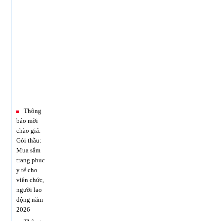
Thông
báo mời
chào giá.
Gói thầu:
Mua sắm
trang phục
y tế cho
viên chức,
người lao
động năm
2026
Thông
báo kết quả