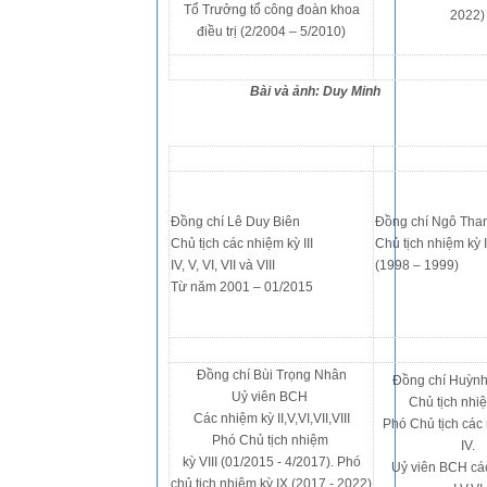
Tổ Trưởng tổ công đoàn khoa
2022
điều trị (2/2004 – 5/2010)
Bài và ảnh: Duy Minh
Đồng chí Lê Duy Biên
Đồng chí Ngô Tha
Chủ tịch các nhiệm kỳ III
Chủ tịch nhiệm kỳ 
IV, V, VI, VII và VIII
(1998 – 1999)
Từ năm 2001 – 01/2015
Đồng chí Bùi Trọng Nhân
Đồng chí Huỳnh
Uỷ viên BCH
Chủ tịch nhiệ
Các nhiệm kỳ II,V,VI,VII,VIII
Phó Chủ tịch các n
Phó Chủ tịch nhiệm
IV.
kỳ VIII (01/2015 - 4/2017). Phó
Uỷ viên BCH cá
chủ tịch nhiệm kỳ IX (2017 - 2022)