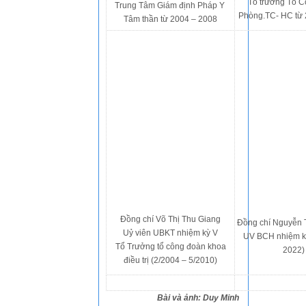
Tổ trưởng Tổ 
Trung Tâm Giám định Pháp Y
Phòng.TC- HC từ 
Tâm thần từ 2004 – 2008
Đồng chí Võ Thị Thu Giang
Đồng chí Nguyễn 
Uỷ viên UBKT nhiệm kỳ V
UV BCH nhiệm kỳ
Tổ Trưởng tổ công đoàn khoa
2022
điều trị (2/2004 – 5/2010)
Bài và ảnh: Duy Minh