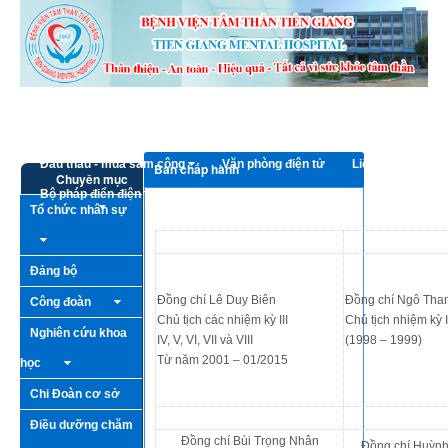
Truy cập nội dung luôn
Trang chủ
Giới thiệu
Bếp ăn từ thiện
Hoạt động - Sự kiện
Thông tin cần biết
Đấu thầu - mua sắm công
Văn phòng điện tử
Liên hệ
Ban chấp hành
Chuyên mục
Bộ pháp điển điện tử
Tổ chức nhân sự
Đảng bộ
Đồng chí Lê Duy Biên
Đồng chí Ngô Tha
Công đoàn
Chủ tịch các nhiệm kỳ III
Chủ tịch nhiệm kỳ 
Nghiên cứu khoa
IV, V, VI, VII và VIII
(1998 – 1999)
Từ năm 2001 – 01/2015
học
Chi Đoàn cơ sở
Điều dưỡng chăm
Đồng chí Bùi Trọng Nhân
Đồng chí Huỳnh