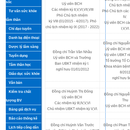
sóc
Uỷ viên BCH
Chủ tịch nhiệ
Các nhiệm kỳ II,V,VI,VII,VIII
Tư vấn sức khỏe
Phó Chủ tịch các n
Phó Chủ tịch nhiệm
IV.
tâm thần
kỳ VIII (01/2015 - 4/2017). Phó
Uỷ viên BCH cá
chủ tịch nhiệm kỳ IX (2017 - 2022)
I,V,VI.
Chỉ đạo tuyến
Danh bạ điện thoại
Đồng chí Nguyễ
Dược lý lâm sàng
Uỷ viên BCH nhi
Đồng chí Trần Văn Nhầu
Uỷ viên UBKT n
Tuyển dụng
Uỷ viên BCH và Trưởng
Tổ trưởng Tổ 
Ban UBKT nhiệm kỳ I.
Tâm thần học
Khoa khám bệnh
nghĩ hưu 01/01/2012
8/201
Giáo dục sức khỏe
nghĩ hưu 9
Văn bản
Đồng chí Huỳnh Thị Đông
Kiểm tra chất
Đồng chí Nguyễ
Uỷ viên BCH
Thu
lượng BV
Các nhiệm kỳ III,IV,V,VI
Uỷ viên BCH nh
Chủ nhiệm UBKT nhiệm kỳ V,VI.
Bảng giá dịch vụ
Báo cáo thống kê
Đồng chí Huỳnh Văn Trước
Đồng chí Phan T
Lịch tiếp công dân