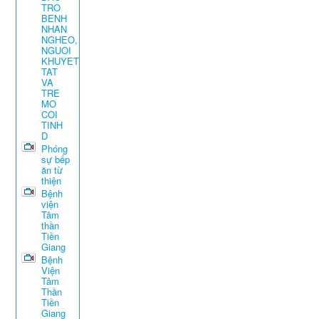
TRO
BENH
NHAN
NGHEO,
NGUOI
KHUYET
TAT
VA
TRE
MO
COI
TINH
D
Phóng
sự bếp
ăn từ
thiện
Bệnh
viện
Tâm
thần
Tiền
Giang
Bệnh
Viện
Tâm
Thần
Tiền
Giang