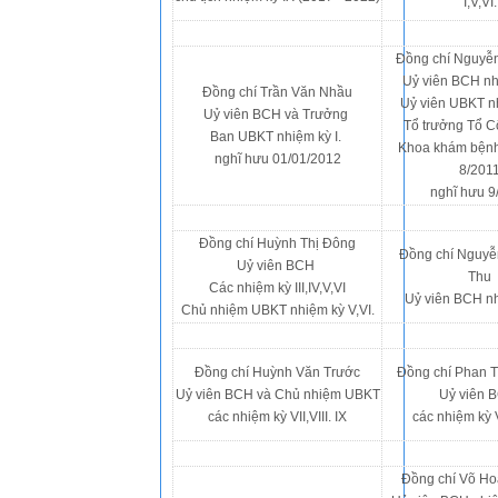
I,V,VI.
Đồng chí Nguyễ
Uỷ viên BCH nhi
Đồng chí Trần Văn Nhầu
Uỷ viên UBKT n
Uỷ viên BCH và Trưởng
Tổ trưởng Tổ 
Ban UBKT nhiệm kỳ I.
Khoa khám bệnh
nghĩ hưu 01/01/2012
8/201
nghĩ hưu 9
Đồng chí Huỳnh Thị Đông
Đồng chí Nguyễ
Uỷ viên BCH
Thu
Các nhiệm kỳ III,IV,V,VI
Uỷ viên BCH nh
Chủ nhiệm UBKT nhiệm kỳ V,VI.
Đồng chí Huỳnh Văn Trước
Đồng chí Phan T
Uỷ viên BCH và Chủ nhiệm UBKT
Uỷ viên
các nhiệm kỳ VII,VIII. IX
các nhiệm kỳ VI
Đồng chí Võ Ho