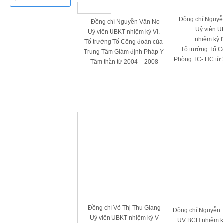
Đồng chí Nguyễ
Đồng chí Nguyễn Văn No
Uỷ viên 
Uỷ viên UBKT nhiệm kỳ VI.
nhiệm kỳ IV
Tổ trưởng Tổ Công đoàn của
Tổ trưởng Tổ 
Trung Tâm Giám định Pháp Y
Phòng.TC- HC từ 
Tâm thần từ 2004 – 2008
Đồng chí Võ Thị Thu Giang
Đồng chí Nguyễn 
Uỷ viên UBKT nhiệm kỳ V
UV BCH nhiệm kỳ