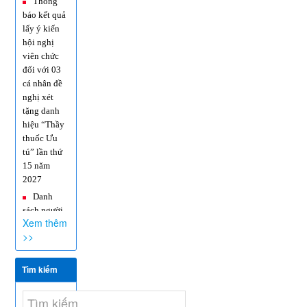
lấy ý kiến
hội nghị
viên chức
đối với 03
cá nhân đề
nghị xét
tặng danh
hiệu “Thầy
thuốc Ưu
tú” lần thứ
15 năm
2027
Danh
sách người
thực hành
khám bệnh,
Xem thêm
chữa bệnh
>>
Thơ mời
chào giá
Tìm kiếm
dịch vụ tư
vấn lập E-
HSMT và