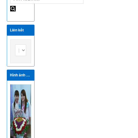
đánh giá E-
HSMT
Thông
báo Danh
Liên kết
sách cơ sở y
tế đủ điều
kiện xác
định tình
trạng
nghiện ma
túy
Hình ảnh hoạt động