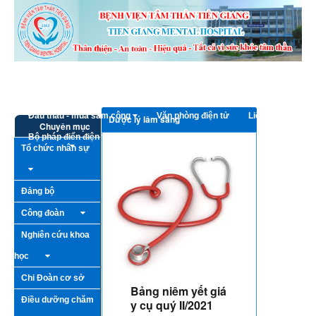
Truy cập nội dung luôn
Trang chủ
Giới thiệu
Bếp ăn từ thiện
Hoạt động - Sự kiện
Thông tin cần biết
Đấu thầu - mua sắm công
Văn phòng điện tử
Liên hệ
Dược lý lâm sàng
Chuyên mục
Bộ pháp điển điện tử
Tổ chức nhân sự
Đảng bộ
Công đoàn
Nghiên cứu khoa
học
Chi Đoàn cơ sở
Bảng niêm yết giá
Điều dưỡng chăm
y cụ quý II/2021