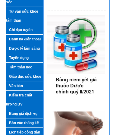
sóc
Tư vấn sức khỏe
tâm thần
Chỉ đạo tuyến
Danh bạ điện thoại
Dược lý lâm sàng
Tuyển dụng
Tâm thần học
Giáo dục sức khỏe
Bảng niêm yết giá
thuốc Dược
Văn bản
chính quý II/2021
Kiểm tra chất
lượng BV
Bảng giá dịch vụ
Báo cáo thống kê
Lịch tiếp công dân