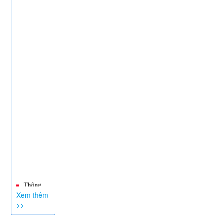
Thông
báo mời
Xem thêm
chào giá.
>>
Gói thầu:
Mua sắm