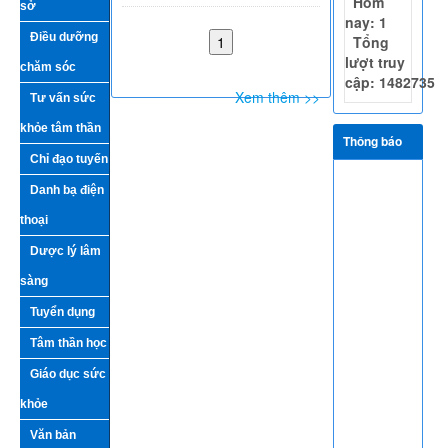
Hôm
sở
nay: 1
Điều dưỡng
Tổng
lượt truy
chăm sóc
cập: 1482735
Xem thêm >>
Tư vấn sức
khỏe tâm thần
Thông báo
Chỉ đạo tuyến
Danh bạ điện
thoại
Dược lý lâm
sàng
Tuyển dụng
Tâm thần học
Giáo dục sức
khỏe
Văn bản