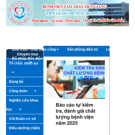
Truy cập nội dung luôn
Trang chủ
Giới thiệu
Bếp ăn từ thiện
Hoạt động - Sự kiện
Thông tin cần biết
Đấu thầu - mua sắm công
Văn phòng điện tử
Liên hệ
Chuyên mục
Bộ pháp điển điện tử
Tổ chức nhân sự
Đảng bộ
Công đoàn
Nghiên cứu khoa
Báo cáo tự kiểm
học
tra, đánh giá chất
lượng bệnh viện
Chi Đoàn cơ sở
năm 2025
Điều dưỡng chăm