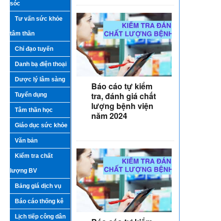
sóc
Tư vấn sức khỏe
tâm thần
Chỉ đạo tuyến
Danh bạ điện thoại
Dược lý lâm sàng
Báo cáo tự kiểm
tra, đánh giá chất
Tuyển dụng
lượng bệnh viện
Tâm thần học
năm 2024
Giáo dục sức khỏe
Văn bản
Kiểm tra chất
lượng BV
Bảng giá dịch vụ
Báo cáo thống kê
Lịch tiếp công dân