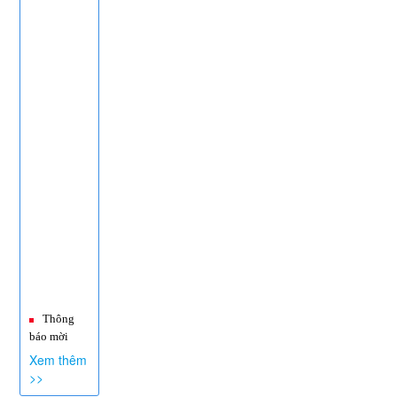
Thông
báo mời
chào giá.
Gói thầu:
Xem thêm
Mua sắm
>>
trang phục