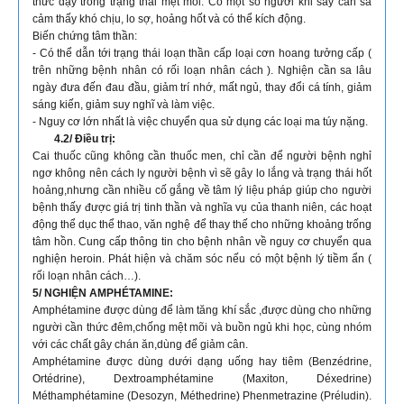
thức dậy trong trạng thái mệt mỏi. Có một số người khi say cần sa
cảm thấy khó chịu, lo sợ, hoảng hốt và có thể kích động.
Biến chứng tâm thần:
- Có thể dẫn tới trạng thái loạn thần cấp loại cơn hoang tưởng cấp (
trên những bệnh nhân có rối loạn nhân cách ). Nghiện cần sa lâu
ngày đưa đến đau đầu, giảm trí nhớ, mất ngủ, thay đổi cá tính, giảm
sáng kiến, giảm suy nghĩ và làm việc.
- Nguy cơ lớn nhất là việc chuyển qua sử dụng các loại ma túy nặng.
4.2/ Điều trị:
Cai thuốc cũng không cần thuốc men, chỉ cần để người bệnh nghỉ
ngơ không nên cách ly người bệnh vì sẽ gây lo lắng và trạng thái hốt
hoảng,nhưng cần nhiều cố gắng về tâm lý liệu pháp giúp cho người
bệnh thấy được giá trị tinh thần và nghĩa vụ của thanh niên, các hoạt
động thể dục thể thao, văn nghệ để thay thế cho những khoảng trống
tâm hồn. Cung cấp thông tin cho bệnh nhân về nguy cơ chuyển qua
nghiện heroin. Phát hiện và chăm sóc nếu có một bệnh lý tiềm ẩn (
rối loạn nhân cách…).
5/ NGHIỆN AMPHÉTAMINE:
Amphétamine được dùng để làm tăng khí sắc ,được dùng cho những
người cần thức đêm,chống mệt mõi và buồn ngủ khi học, cùng nhóm
với các chất gây chán ăn,dùng để giảm cân.
Amphétamine được dùng dưới dạng uống hay tiêm (Benzédrine,
Ortédrine), Dextroamphétamine (Maxiton, Déxedrine)
Méthamphétamine (Desozyn, Méthedrine) Phenmetrazine (Préludin).