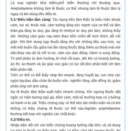
Là loại nghiện khá hiếm,phổ biến thường chỉ thoáng qua.
Amphétamine không làm lệ thuộc cơ thể, nhưng làm lệ thuộc tâm lý
ngay cả khi dùng liều điều trị.
5.1/ Biểu hiện lâm sàng:
Tác dụng trên tâm thần là biểu hiện khoái
cảm, vui vẻ, thoải mái, cảm tưởng tăng sức mạnh của cơ thể và tâm
thần,gia tăng tư duy, gia tăng trí nhớ(có tư duy phi tán), không thấy
đói. Những cảm giác này kèm theo bồn chồn dễ kích thích, dễ nổi
giận. Khi tính dung nạp thuốc tăng lên với những liều cao hơn, sự
mệt mõi buồn rầu giữa hai lần dùng thuốc tăng thêm,sự thoải mái mờ
dần,thay vào đó là nổi lo sợ, cảm xúc dao động, hành vi xung động.
Trí phê phán bị ảnh hưởng, trí nhớ rối loạn, đôi khi có hoang tưởng,
ảo thị, ảo thanh và ảo giác xúc giác có lúc rất khó phân biệt với tâm
thần phân liệt.
Trên cơ thể có thể thấy nhịp tim nhanh, tăng huyết áp, run nhẹ các
ngón tay,đau đầu chán ăn,buồn nôn, nghiến răng, dãn đồng tử, giảm
phản ứng với ánh sáng.
Sự lệ thuộc tâm thần xuất hiện nhanh chóng. Khi ngưng thuốc đột
ngột ,có hiện tượng ngủ gà, trầm cảm, một số trường hợp có ý tưởng
và hành vi tự sát. Triệu chứng này có thể kéo dài nhiều tuần và có khi
không có triệu chứng lệ thuộc cơ thể nào.Nghiện amphétamine
thường kết hợp với nghiện các chất khác.
5.2/ Điều trị:
Nhập viện đối với các biến chứng hoang tưởng cấp tính, và sử dụng
cơ bản là thuốc an thần kinh. Nếu có trầm cảm khi ngưng thuốc, thì