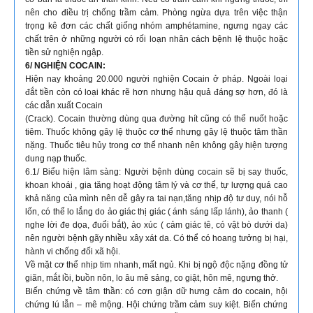
nên cho điều trị chống trầm cảm. Phòng ngừa dựa trên việc thận
trọng kê đơn các chất giống nhóm amphétamine, ngưng ngay các
chất trên ở những người có rối loạn nhân cách bệnh lệ thuộc hoặc
tiền sử nghiện ngập.
6/ NGHIỆN COCAIN:
Hiện nay khoảng 20.000 người nghiện Cocain ở pháp. Ngoài loại
đắt tiền còn có loại khác rẽ hơn nhưng hậu quả đáng sợ hơn, đó là
các dẫn xuất Cocain
(Crack). Cocain thường dùng qua đường hít cũng có thể nuốt hoặc
tiêm. Thuốc không gây lệ thuộc cơ thể nhưng gây lệ thuộc tâm thần
nặng. Thuốc tiêu hủy trong cơ thể nhanh nên không gây hiện tượng
dung nạp thuốc.
6.1/ Biểu hiện lâm sàng: Người bệnh dùng cocain sẽ bị say thuốc,
khoan khoái , gia tăng hoạt động tâm lý và cơ thể, tự lượng quá cao
khả năng của mình nên dễ gây ra tai nạn,tăng nhịp độ tư duy, nói hỗ
lốn, có thể lo lắng do ảo giác thị giác ( ánh sáng lấp lánh), ảo thanh (
nghe lời đe dọa, đuổi bắt), ảo xúc ( cảm giác tê, có vật bò dưới da)
nên người bệnh gãy nhiều xây xát da. Có thể có hoang tưởng bị hại,
hành vi chống đối xã hội.
Về mặt cơ thể nhịp tim nhanh, mất ngủ. Khi bị ngộ độc nặng đồng tử
giãn, mắt lồi, buồn nôn, lo âu mê sảng, co giật, hôn mê, ngưng thở.
Biến chứng về tâm thần: có cơn giận dữ hưng cảm do cocain, hội
chứng lú lẫn – mê mộng. Hội chứng trầm cảm suy kiệt. Biến chứng