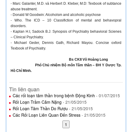
- Marc Galanter, M.D. và Herbert D. Kleber, M.D: Texbook of subtance
abuse treatment.
- Donald W Goodwin: Alcoholsm and alcoholic psychose
- Who. The ICD – 10 Classifiction of mental and behavopral
disorders.
- Kaplan H.I, Sadock B.J. Synopsis of Psychiatry behavioral Scienes
– Clinical Psychiatry.
- Michael Geder, Dennis Gath, Richard Mayou. Concise oxford
Texbook of Psychiatry.
Bs CKII Võ Hoàng Long
Phó Chủ nhiệm Bộ môn Tâm thần – ĐH Y Dược Tp.
Hồ Chí Minh.
Tin liên quan
Các rối loạn tâm thần trong bệnh Động Kinh
- 01/07/2015
Rối Loạn Trầm Cảm Nặng
- 21/05/2015
Rối Loạn Tâm Thần Do Rượu
- 21/05/2015
Các Rối Loạn Liên Quan Đến Stress
- 21/05/2015