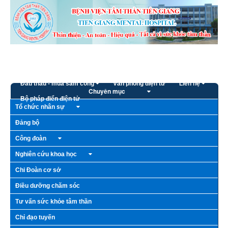
Truy cập nội dung luôn
Trang chủ
Giới thiệu
Bếp ăn từ thiện
Hoạt động - Sự kiện
Thông tin cần biết
Đấu thầu - mua sắm công
Văn phòng điện tử
Liên hệ
Chuyên mục
Bộ pháp điển điện tử
Tổ chức nhân sự
Đảng bộ
Công đoàn
Nghiên cứu khoa học
Chi Đoàn cơ sở
Điều dưỡng chăm sóc
Tư vấn sức khỏe tâm thần
Chỉ đạo tuyến