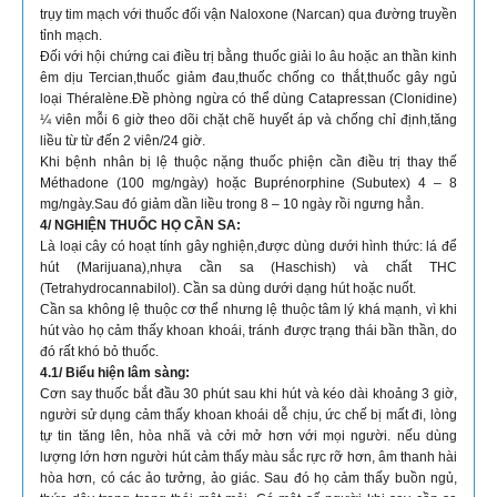
trụy tim mạch với thuốc đối vận Naloxone (Narcan) qua đường truyền
tỉnh mạch.
Đối với hội chứng cai điều trị bằng thuốc giải lo âu hoặc an thần kinh
êm dịu Tercian,thuốc giảm đau,thuốc chống co thắt,thuốc gây ngủ
loại Théralène.Đề phòng ngừa có thể dùng Catapressan (Clonidine)
¼ viên mỗi 6 giờ theo dõi chặt chẽ huyết áp và chống chỉ định,tăng
liều từ từ đến 2 viên/24 giờ.
Khi bệnh nhân bị lệ thuộc nặng thuốc phiện cần điều trị thay thế
Méthadone (100 mg/ngày) hoặc Buprénorphine (Subutex) 4 – 8
mg/ngày.Sau đó giảm dần liều trong 8 – 10 ngày rồi ngưng hẳn.
4/ NGHIỆN THUỐC HỌ CẦN SA:
Là loại cây có hoạt tính gây nghiện,được dùng dưới hình thức: lá để
hút (Marijuana),nhựa cần sa (Haschish) và chất THC
(Tetrahydrocannabilol). Cần sa dùng dưới dạng hút hoặc nuốt.
Cần sa không lệ thuộc cơ thể nhưng lệ thuộc tâm lý khá mạnh, vì khi
hút vào họ cảm thấy khoan khoái, tránh được trạng thái bần thần, do
đó rất khó bỏ thuốc.
4.1/ Biểu hiện lâm sàng:
Cơn say thuốc bắt đầu 30 phút sau khi hút và kéo dài khoảng 3 giờ,
người sử dụng cảm thấy khoan khoái dễ chịu, ức chế bị mất đi, lòng
tự tin tăng lên, hòa nhã và cởi mở hơn với mọi người. nếu dùng
lượng lớn hơn người hút cảm thấy màu sắc rực rỡ hơn, âm thanh hài
hòa hơn, có các ảo tưởng, ảo giác. Sau đó họ cảm thấy buồn ngủ,