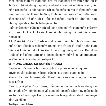
cảm, chậm chạp rối loạn phát âm, rối loạn phối hợp vận động, sự lệ
thuộc cơ thể và dung nạp xãy ra nhanh chóng và nghiêm trọng ,biểu
hiện cai thuốc 24 giờ sau khi cắt thuốc: triệu chứng lo lắng, mất ngủ,
run, cơn co giật, thậm chí động kinh liên tục, nếu có ngộ độc rượu
kèm theo sẽ dễ dẫn tới lú lẫn, mê mộng, huyết áp tăng khi nghỉ
nhưng ngồi dậy nhanh thì huyết áp hạ.
Biến chứng tâm thần: bứt rứt, rối loạn tính khí, rối loạn nhận thức với
tình trạng trí tuệ trì trệ,rối loạn trí nhớ nặng nề với hội chứng
Korsakoff.
8.2/ Điều trị:
đối với Barbituric dựa trên liều chịu thuốc của bệnh
nhân giảm liều từ từ mỗi ngày 100mg cho tới khi cắt thuốc hoàn toàn.
Việc cai thuốc êm dịu thần kinh khác cũng giống như cai Barbituric
Hoặc có thể dùng Barbituric làm thuốc thay thế để cai Meprobamate
và Gluthethimide cũng có kết quả tốt.
9/ PHÒNG CHỐNG SỰ NGHIỆN THUỐC:
Đây là vấn đề của xã hội cần sự phối hợp của nhiều cơ quan.
Tuyên truyền giáo dục độc hại của ma túy trong thanh niên
Phải có kế hoạch hướng dẫn thanh niên vào cuộc sống lành mạnh
có lý tưởng
Cán bộ y tế phải được hướng dẫn về tác hại và cách sử dụng các
loại thuốc gây nghiện,tránh việc cho trẻ em một cách máy móc thuốc
an thần và thuốc ngủ. Hổ trợ các em về tâm lý khi có khó khăn về gia
đình và xã hội.
Tài liệu tham khảo: