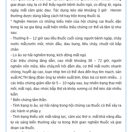
giai đoạn này, ta có thể thấy người bệnh buồn ngủ, co đồng tử, ngứa
ngáy, mất cảm giác đau. Tác dụng kéo dài khoảng 3 giờ . Heroin
thường được dùng bằng cách hít hay trộn trong thuốc lá.
* Nghiện Heroin có những biểu hiện của hội chứng cai thuốc đặc
trưng là sự gia tăng xuất hiện nhiều triệu chứng cơ thể và tâm lý như
sau:
- Thường 8 – 12 giờ sau liều thuốc cuối cùng người bệnh ngáp, chảy
nước mắt,nước mũi, nhức đầu, đau bụng, tiêu chảy, chuột rút bắp
chân
- Lo âu sợ hãi nghiêm trọng, kích động mất ngủ.
Các triệu chứng tăng dần, cao nhất khoảng 36 – 72 giờ, người
nghiện nôn mữa, tiêu chảy,mồ hôi đầm đìa, cơ thể mất nước nhanh
chóng, huyết áp cao, loạn nhịp tim có thể đưa đến trụy tim mạch, sản
xuất ACTH tăng (Đàn ông tự nhiên xuất tinh, Đàn bà có kinh nhiều…)
các triệu chứng giảm dần từ 5 – 10 ngày sau, tuy nhiên trạng thai mệt
mõi, mất ngủ, đau nhức bắp thịt và khớp xương có thể kéo dài nhiều
tuần.
* Biến chứng tâm thần:
- Tình trạng lo âu, sợ hãi nặng trong hội chứng cai thuốc có thể xãy ra
các hành vi pháp y.
- Tình trạng thiếu sót: mất năng lực, cảm xúc thờ ơ, mất khả năng đầu
tư và sáng kiến thường xãy ra trong thời gian nghiện thuốc và giai
đoạn cai thuốc.