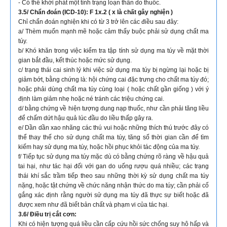
- Có thể khới phát một tình trạng loạn thần do thuốc.
3.5/ Chẩn đoán (ICD-10): F 1x.2 ( x là chất gây nghiện )
Chỉ chẩn đoán nghiện khi có từ 3 trở lên các điều sau đây:
a/ Thèm muốn mạnh mẽ hoặc cảm thấy buộc phải sử dụng chất ma
túy.
b/ Khó khăn trong việc kiểm tra tập tính sử dụng ma túy về mặt thời
gian bắt đầu, kết thúc hoặc mức sử dụng.
c/ trạng thái cai sinh lý khi việc sử dụng ma túy bị ngừng lại hoặc bị
giảm bớt, bằng chứng là: hội chứng cai đặc trưng cho chất ma túy đó;
hoặc phải dùng chất ma túy cùng loại ( hoặc chất gần giống ) với ý
định làm giảm nhẹ hoặc né tránh các triệu chứng cai.
d/ bằng chứng về hiện tượng dung nạp thuốc, như cần phải tăng liều
để chấm dứt hậu quả lúc đầu do liều thấp gây ra.
e/ Dần dần xao nhãng các thú vui hoặc những thích thú trước đây có
thể thay thế cho sử dụng chất ma túy, tăng số thời gian cần để tìm
kiếm hay sử dụng ma túy, hoặc hồi phục khỏi tác động của ma túy.
f/ Tiếp tục sử dụng ma túy mặc dù có bằng chứng rõ ràng về hậu quả
tai hại, như tác hại đối với gan do uống rượu quá nhiều; các trạng
thái khí sắc trầm tiếp theo sau những thời kỳ sử dụng chất ma túy
nặng, hoặc tật chứng về chức năng nhận thức do ma túy; cần phải cố
gắng xác định rằng người sử dụng ma túy đã thực sự biết hoặc đã
được xem như đã biết bản chất và phạm vi của tác hại.
3.6/ Điều trị cắt cơn:
Khi có hiện tượng quá liều cần cấp cứu hồi sức chống suy hô hấp và