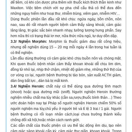
để tiêm, có khi còn được pha thêm với thuốc kích thích thần kinh như
Maxiton. Việc tiêm chích với sự pha chế cẩu thả có thể đưa đến
những nguy hiểm như hoại thư, nhiễm trùng, viêm gan, nhiễm HIV…
Dùng thuốc phiện lần đầu rất khó chịu: ngứa ngáy, bồn chồn, nôn
nao, sau đó rất nhanh người bệnh cảm thấy sảng khoái, cảm giác
lâng lâng, tri giác sắc bén nhanh nhạy, tưởng tượng hưng phấn. Say
hơn nữa thì có trạng thái lơ mơ, nữa thức nữa ngủ, tư duy dồn dập.
3.3/ Nghiện Morphin:
Morphin là thuốc giảm đau rất công hiệu,
nhưng dễ nghiện dùng 15 – 20 mg mỗi ngày 4 lần trong hai tuần là
có thể nghiện.
Lần đầu dùng thường có cảm giác khó chịu buồn nôn và chóng mặt.
Khi quen thuốc bệnh nhân cảm thấy khoan khoái dễ chịu lim dim,
đồng tử nhỏ lại, nhịp thở chậm, nhiệt độ giảm nhẹ, những thớ thịt của
cơ vòng co lại, người bệnh thường bị táo bón, sản xuất ACTH giảm,
đàn ông bất lực , đàn bà bị mất kinh.
3.4/ Nghiện Heroin:
chất này có thể dùng qua đường tỉnh mạch
(shoot) hoặc qua đường mũi (sniff). Người nghiện Heroin thường
nghiện nhiều chất ma túy khác (cần sa,rượu,thuốc bình thản…) Theo
ước đoán hiện nay tại Pháp số người nghiện Heroin chiếm 50% số
người nghiện ma túy,chủ yếu ở người trẻ và tỉ lệ 3 trai / 1 gái. Người
bệnh thường có rối loạn nhân cách,loại chưa trưởng thành kiểu
chống đối xã hội,hoặc nhân cách ranh giới.
Các dẫn chất của thuốc phiện có ưu thế tác động êm dịu, tạo nên
cảm giác sảng khoái cấp kỳ, cảm giác thư giãn, khoan khoái. Trong