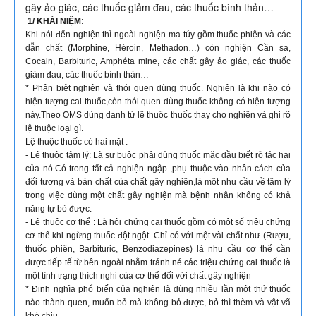
gây ảo giác, các thuốc giảm đau, các thuốc bình thản…
1/ KHÁI NIỆM:
Khi nói đến nghiện thì ngoài nghiện ma túy gồm thuốc phiện và các
dẫn chất (Morphine, Héroin, Methadon…) còn nghiện Cần sa,
Cocain, Barbituric, Amphéta mine, các chất gây ảo giác, các thuốc
giảm đau, các thuốc bình thản…
* Phân biệt nghiện và thói quen dùng thuốc. Nghiện là khi nào có
hiện tượng cai thuốc,còn thói quen dùng thuốc không có hiện tượng
này.Theo OMS dùng danh từ lệ thuộc thuốc thay cho nghiện và ghi rõ
lệ thuộc loại gì.
Lệ thuộc thuốc có hai mặt :
- Lệ thuộc tâm lý: Là sự buộc phải dùng thuốc mặc dầu biết rõ tác hại
của nó.Có trong tất cả nghiện ngập ,phụ thuộc vào nhân cách của
đối tượng và bản chất của chất gây nghiện,là một nhu cầu về tâm lý
trong việc dùng một chất gây nghiện mà bệnh nhân không có khả
năng tự bỏ được.
- Lệ thuộc cơ thể : Là hội chứng cai thuốc gồm có một số triệu chứng
cơ thể khi ngừng thuốc đột ngột. Chỉ có với một vài chất như (Rượu,
thuốc phiện, Barbituric, Benzodiazepines) là nhu cầu cơ thể cần
được tiếp tế từ bên ngoài nhằm tránh né các triệu chứng cai thuốc là
một tình trạng thích nghi của cơ thể đối với chất gây nghiện
* Định nghĩa phổ biến của nghiện là dùng nhiều lần một thứ thuốc
nào thành quen, muốn bỏ mà không bỏ được, bỏ thì thèm và vật vã
khó chịu