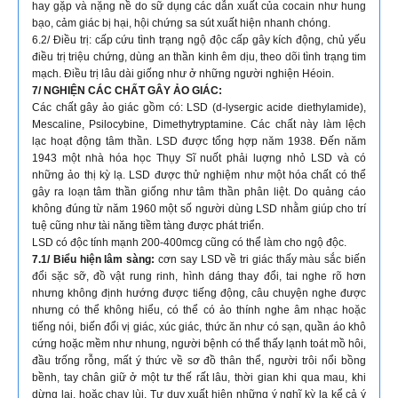
hay gặp và nặng nề do sữ dụng các dẫn xuất của cocain như hung
bạo, cảm giác bị hại, hội chứng sa sút xuất hiện nhanh chóng.
6.2/ Điều trị: cấp cứu tình trạng ngộ độc cấp gây kích động, chủ yếu
điều trị triệu chứng, dùng an thần kinh êm dịu, theo dõi tình trạng tim
mạch. Điều trị lâu dài giống như ở những người nghiện Héoin.
7/ NGHIỆN CÁC CHẤT GÂY ẢO GIÁC:
Các chất gây ảo giác gồm có: LSD (d-lysergic acide diethylamide),
Mescaline, Psilocybine, Dimethytryptamine. Các chất này làm lệch
lạc hoạt động tâm thần. LSD được tổng hợp năm 1938. Đến năm
1943 một nhà hóa học Thụy Sĩ nuốt phải luợng nhỏ LSD và có
những ảo thị kỳ lạ. LSD được thử nghiệm như một hóa chất có thể
gây ra loạn tâm thần giống như tâm thần phân liệt. Do quảng cáo
không đúng từ năm 1960 một số người dùng LSD nhằm giúp cho trí
tuệ cũng như tài năng tiềm tàng được phát triển.
LSD có độc tính mạnh 200-400mcg cũng có thể làm cho ngộ độc.
7.1/ Biểu hiện lâm sàng:
cơn say LSD về tri giác thấy màu sắc biến
đổi sặc sỡ, đồ vật rung rinh, hình dáng thay đổi, tai nghe rõ hơn
nhưng không định hướng được tiếng động, câu chuyện nghe được
nhưng có thể không hiểu, có thể có ảo thính nghe âm nhạc hoặc
tiếng nói, biến đổi vị giác, xúc giác, thức ăn như có sạn, quần áo khô
cứng hoặc mềm như nhung, người bệnh có thể thấy lạnh toát mồ hôi,
đầu trống rỗng, mất ý thức về sơ đồ thân thể, người trôi nổi bồng
bềnh, tay chân giữ ở một tư thế rất lâu, thời gian khi qua mau, khi
dừng lại, hoặc chạy lùi. Tư duy xuất hiện những ý nghĩ kỳ lạ kể cả ý