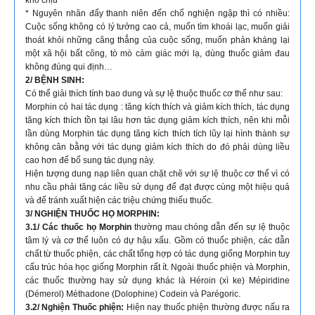
* Nguyên nhân đẩy thanh niên đến chổ nghiện ngập thì có nhiều:
Cuộc sống không có lý tưởng cao cả, muốn tìm khoái lạc, muốn giải
thoát khỏi những căng thẳng của cuộc sống, muốn phản kháng lại
một xã hội bất công, tò mò cảm giác mới lạ, dùng thuốc giảm đau
không đúng qui định…
2/ BỆNH SINH:
Có thể giải thích tính bao dung và sự lệ thuộc thuốc cơ thể như sau:
Morphin có hai tác dụng : tăng kích thích và giảm kích thích, tác dụng
tăng kích thích tồn tại lâu hơn tác dụng giảm kích thích, nên khi mỗi
lần dùng Morphin tác dụng tăng kích thích tích lũy lại hình thành sự
không cân bằng với tác dụng giảm kích thích do đó phải dùng liều
cao hơn để bổ sung tác dụng này.
Hiện tượng dung nạp liên quan chặt chẽ với sự lệ thuộc cơ thể vì có
nhu cầu phải tăng các liều sử dụng để đạt được cùng một hiệu quả
và để tránh xuất hiện các triệu chứng thiếu thuốc.
3/ NGHIỆN THUỐC HỌ MORPHIN:
3.1/ Các thuốc họ Morphin
thường mau chóng dẫn đến sự lệ thuộc
tâm lý và cơ thể luôn có dự hậu xấu. Gồm có thuốc phiện, các dẫn
chất từ thuốc phiện, các chất tổng hợp có tác dụng giống Morphin tuy
cấu trúc hóa học giống Morphin rất ít. Ngoài thuốc phiện và Morphin,
các thuốc thường hay sử dụng khác là Héroin (xì ke) Mépiridine
(Démerol) Méthadone (Dolophine) Codein và Parégoric.
3.2/ Nghiện Thuốc phiện:
Hiện nay thuốc phiện thường được nấu ra