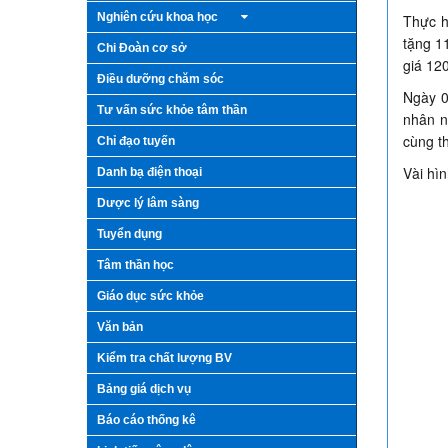
Nghiên cứu khoa học
Thực h
tặng 1
Chi Đoàn cơ sở
giá 12
Điều dưỡng chăm sóc
Ngày 0
Tư vấn sức khỏe tâm thần
nhân n
cùng t
Chỉ đạo tuyến
Vài hì
Danh bạ điện thoại
Dược lý lâm sàng
Tuyển dụng
Tâm thần học
Giáo dục sức khỏe
Văn bản
Kiểm tra chất lượng BV
Bảng giá dịch vụ
Báo cáo thống kê