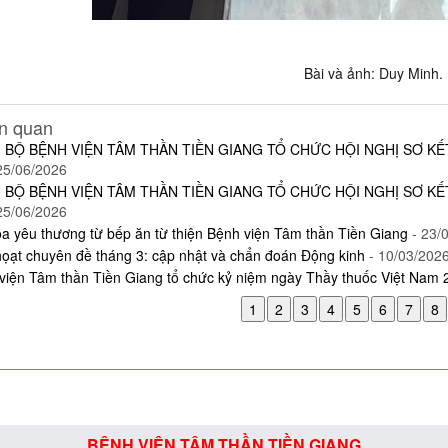
Bài và ảnh: Duy Minh.
ên quan
 BỘ BỆNH VIỆN TÂM THẦN TIỀN GIANG TỔ CHỨC HỘI NGHỊ SƠ K
25/06/2026
 BỘ BỆNH VIỆN TÂM THẦN TIỀN GIANG TỔ CHỨC HỘI NGHỊ SƠ K
25/06/2026
ỏa yêu thương từ bếp ăn từ thiện Bệnh viện Tâm thần Tiền Giang
- 23/
họạt chuyên đề tháng 3: cập nhật và chẩn đoán Động kinh
- 10/03/202
viện Tâm thần Tiền Giang tổ chức kỷ niệm ngày Thầy thuốc Việt Nam 
BỆNH VIỆN TÂM THẦN TIỀN GIANG