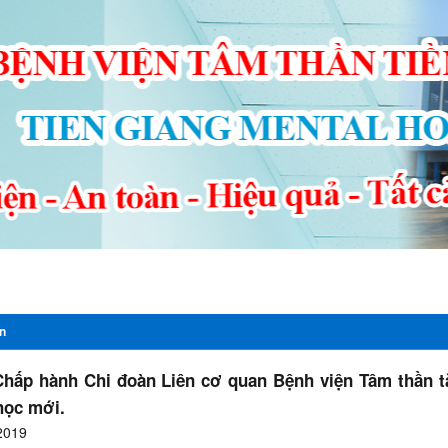
ng - Sự kiện
Thông tin cần biết
Đấu thầu - mua sắm công
Văn p
in
hấp hành Chi đoàn Liên cơ quan Bệnh viện Tâm thần t
học mới.
2019