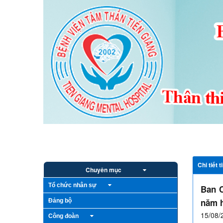
Truy cập nội dung luôn
Trang chủ
Giới thiệu
Bếp ăn từ thiện
Hoạt độ
Chi tiết t
Chuyên mục
Tổ chức nhân sự
Ban C
năm 
Đảng bộ
15/08/
Công đoàn